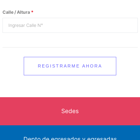
Calle / Altura
*
REGISTRARME AHORA
Sedes
Depto de egresados y egresadas