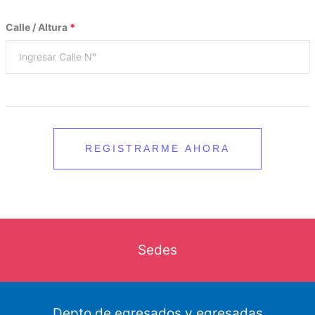
Calle / Altura
*
REGISTRARME AHORA
Sedes
Depto de egresados y egresadas